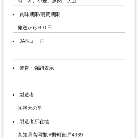
有：乳、小麦、豚肉、大豆
賞味期限/消費期限
発送から６０日
JANコード
警告・強調表示
製造者
㈱満天の星
製造者所在地
高知県高岡郡津野町船戸4939