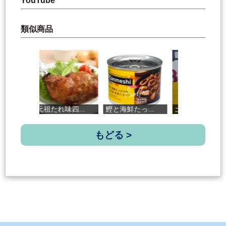
YouTube
類似商品
元祖たれ味四...
鰹と海鮮たっ...
土佐清水宗田...
もどる >