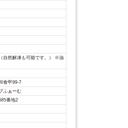
（自然解凍も可能です。） ※油
。
食甲99-7
プふぁーむ
85番地2