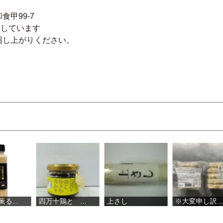
99-7
をしています
召し上がりください。
四万十鶏と ...
上さし
※大変申し訳...
姫か