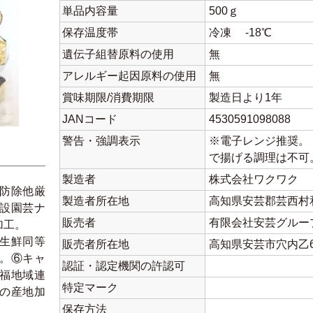
単品内容量
500ｇ
保存温度帯
冷凍 -18℃
遺伝子組替原料の使用
無
アレルギー起因原料の使用
無
賞味期限/消費期限
製造日より1年
JANコード
4530591098088
警告・強調表示
※電子レンジ推奨。
で揚げる調理は不可
製造者
株式会社ワクワク
防除他厳
製造者所在地
高知県安芸郡芸西村和
設園芸ナ
販売者
有限会社安芸グルー
加工。
生鮮同等
販売者所在地
高知県安芸市穴内乙6
。⑥キャ
認証・認定機関の許認可
福地域連
特定マーク
の産地加
保存方法