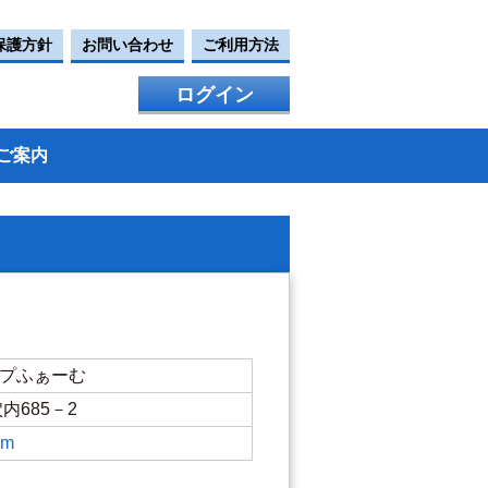
保護方針
お問い合わせ
ご利用方法
ログイン
ご案内
ープふぁーむ
穴内685－2
om