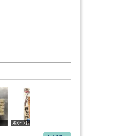
つおステ...
生姜真鯛 塩...
まごわやさし...
親鶏鉄板