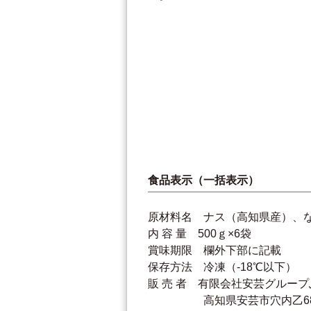
食品表示（一括表示）
原材料名 ナス（高知県産）、
内 容 量 500ｇ×6袋
賞味期限 欄外下部に記載
保存方法 冷凍（-18℃以下）
販 売 者 有限会社安芸グルー
高知県安芸市穴内乙685