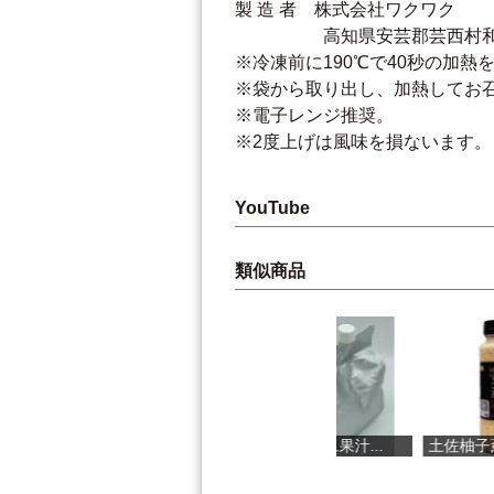
製 造 者 株式会社ワクワク
高知県安芸郡芸西村和食甲
※冷凍前に190℃で40秒の加熱
※袋から取り出し、加熱してお
※電子レンジ推奨。
※2度上げは風味を損ないます。
YouTube
類似商品
直七果汁
土佐文旦果汁...
土佐柚子薫る...