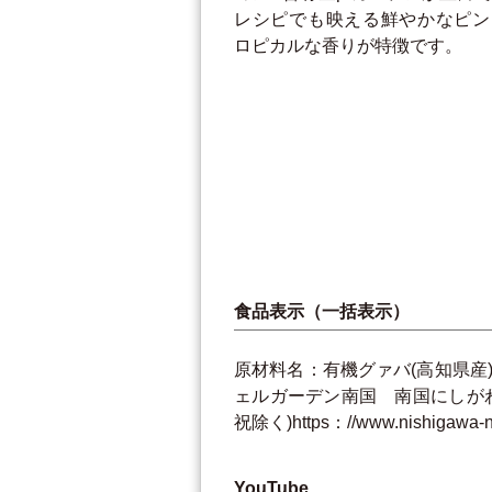
レシピでも映える鮮やかなピン
ロピカルな香りが特徴です。
食品表示（一括表示）
原材料名：有機グァバ(高知県産)
ェルガーデン南国 南国にしがわ農園
祝除く)https：//www.nishigawa-
YouTube