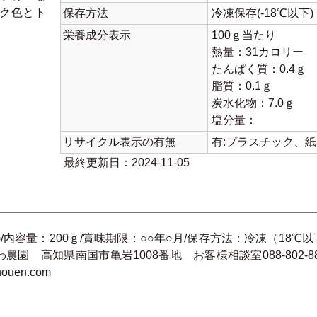
ク色とト
保存方法
冷凍保存(-18℃以下)
栄養成分表示
100ｇ当たり
熱量：31カロリー
たんぱく質：0.4ｇ
脂質：0.1ｇ
炭水化物：7.0ｇ
塩分量：
リサイクル表示の有無
有:プラスチック、
最終更新日：2024-11-05
/内容量：200ｇ/賞味期限：○○年○月/保存方法：冷凍（18℃以
 高知県南国市亀岩1008番地 お客様相談室088-802-8801
nouen.com