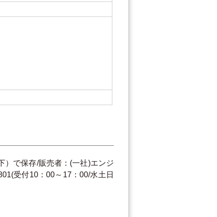
紙
下）で保存/販売者：(一社)エンジ
(受付10：00～17：00/水土日