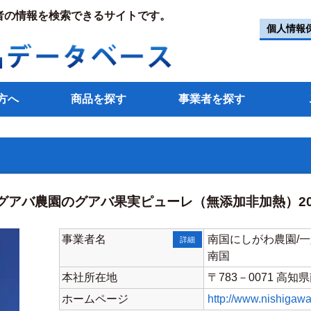
者の情報を検索できるサイトです。
個人情報
方へ
商品を探す
事業者を探す
グアバ農園のグアバ果実ピューレ（無添加非加熱）20
事業者名
南国にしがわ農園/
詳細
南国
本社所在地
〒783－0071 
ホームページ
http://www.nishigaw