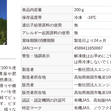
単品内容量
200ｇ
保存温度帯
冷凍 -18℃
遺伝子組替原料の使用
無
アレルギー起因原料の使用
無
賞味期限/消費期限
製造日より24ヵ月
JANコード
4589411650067
警告・強調表示
解凍後はお早めにご
は再冷凍しないでく
100％使
製造者
一般社団法人エンジ
農薬や肥
製造者所在地
高知県南国市亀岩10
然農法。
販売者
一般社団法人エンジ
香りや糖
ァバを使
販売者所在地
高知県南国市亀岩10
経てピュ
認証・認定機関の許認可
有機JAS、高知版HA
す。ビタ
特定マーク
有機JAS、ノウフクJ
で、様々な