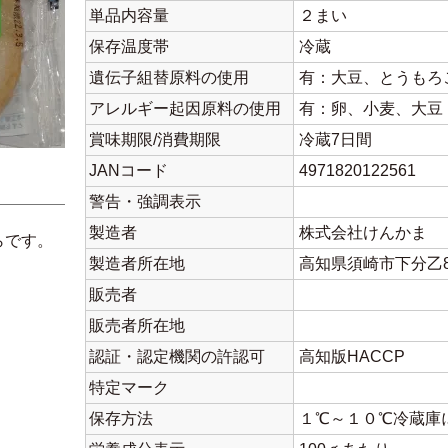
単品内容量
２まい
保存温度帯
冷蔵
遺伝子組替原料の使用
有：大豆、とうもろ
アレルギー起因原料の使用
有：卵、小麦、大豆
賞味期限/消費期限
冷蔵7日間
JANコード
4971820122561
警告・強調表示
製造者
株式会社けんかま
らです。
製造者所在地
高知県須崎市下分乙80
販売者
販売者所在地
認証・認定機関の許認可
高知版HACCP
特定マーク
保存方法
１℃～１０℃冷蔵庫