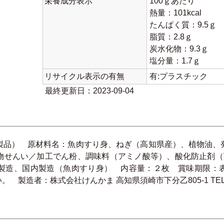
栄養成分表示
100ｇあたり
熱量：101kcal
たんぱく質：9.5ｇ
脂質：2.8ｇ
炭水化物：9.3ｇ
塩分量：1.7ｇ
リサイクル表示の有無
有:プラスチック
最終更新日：2023-09-04
製品） 原材料名：魚肉すり身、ねぎ（高知県産）、植物油、
物せんい／加工でん粉、調味料（アミノ酸等）、酸化防止剤（V
製造、国内製造（魚肉すり身） 内容量：２枚 賞味期限：
造者：株式会社けんかま 高知県須崎市下分乙805-1 TEL.088