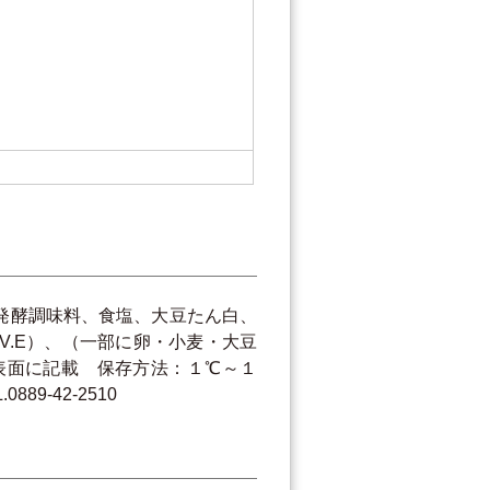
発酵調味料、食塩、大豆たん白、
.E）、（一部に卵・小麦・大豆
表面に記載 保存方法：１℃～１
9-42-2510