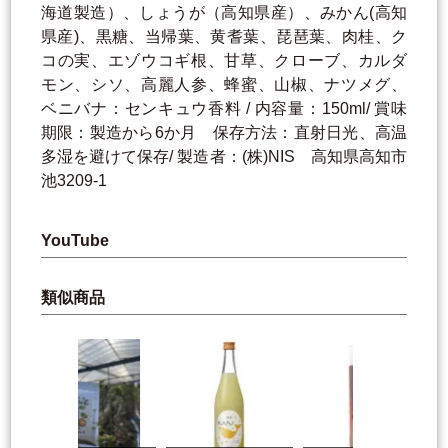
海道製造）、しょうが（高知県産）、みかん(高知
県産)、黒糖、当帰葉、黄耆葉、琵琶葉、肉桂、ク
コの実、エゾウコギ根、甘草、クローブ、カルダ
モン、シソ、高麗人参、蜂蜜、山椒、ナツメグ、
ベニバナ：センキュウ香料 / 内容量：150ml/ 賞味
期限：製造から6か月 保存方法：直射日光、高温
多湿を避けて保存/ 製造者：(株)NIS 高知県高知市
池3209-1
YouTube
類似商品
R