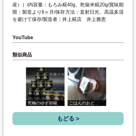
産））/内容量：もろみ糀40g、乾燥米糀20g/賞味期
限：製造より6ヶ月/保存方法：直射日光、高温多湿
を避けて保存/製造者：井上糀店 井上雅恵
YouTube
類似商品
究極のゆず胡椒
ごはんのおと...
ケンシヨーに...
もどる >