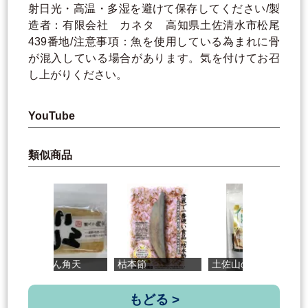
射日光・高温・多湿を避けて保存してください/製
造者：有限会社 カネタ 高知県土佐清水市松尾
439番地/注意事項：魚を使用している為まれに骨
が混入している場合があります。気を付けてお召
し上がりください。
YouTube
類似商品
とことん角天
枯本節
土佐山の柚子...
う
もどる >