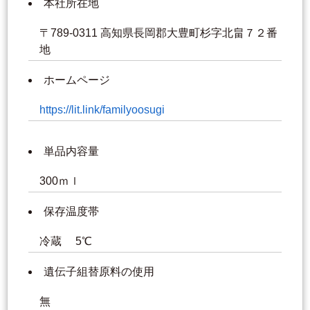
本社所在地
〒789-0311 高知県長岡郡大豊町杉字北畠７２番
地
ホームページ
https://lit.link/familyoosugi
単品内容量
300ｍｌ
保存温度帯
冷蔵 5℃
遺伝子組替原料の使用
無