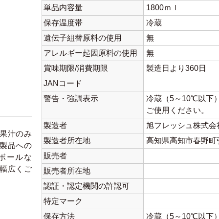
単品内容量
1800ｍｌ
保存温度帯
冷蔵
遺伝子組替原料の使用
無
アレルギー起因原料の使用
無
賞味期限/消費期限
製造日より360日
JANコード
警告・強調表示
冷蔵（5～10℃以
ご使用ください。
製造者
旭フレッシュ株式会
果汁のみ
製造者所在地
高知県高知市春野町弘
製品への
販売者
ボールな
幅広くご
販売者所在地
。
認証・認定機関の許認可
特定マーク
保存方法
冷蔵（5～10℃以