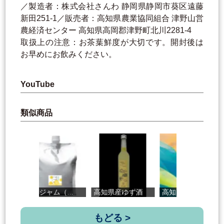
／製造者：株式会社さんわ 静岡県静岡市葵区遠藤
新田251-1／販売者：高知県農業協同組合 津野山営
農経済センター 高知県高岡郡津野町北川2281-4
取扱上の注意：お茶葉鮮度が大切です。開封後は
お早めにお飲みください。
YouTube
類似商品
ゆずジャム（...
高知県産ゆず酒
高知クラフト...
純
もどる >