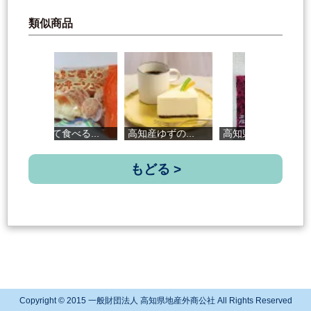
類似商品
焼いて食べる...
高知産ゆずの...
高知県産梅し...
焼
もどる >
Copyright © 2015 一般財団法人 高知県地産外商公社 All Rights Reserved