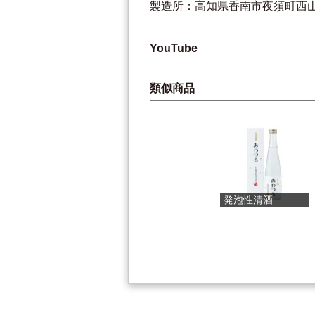
製造所：高知県香南市夜須町西山13
YouTube
類似商品
土佐ベルガモ...
発泡性清酒 ...
キャラメルマ.