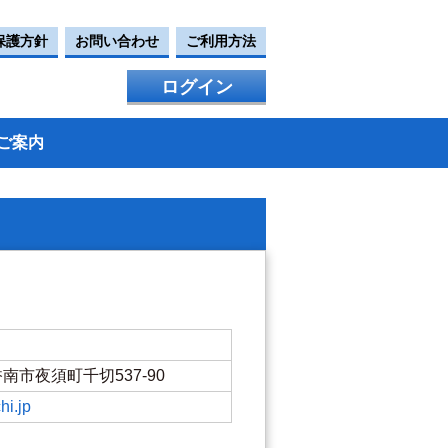
保護方針
お問い合わせ
ご利用方法
ログイン
ご案内
県香南市夜須町千切537-90
hi.jp