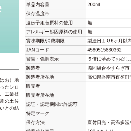
単品内容量
200ml
保存温度帯
遺伝子組替原料の使用
無
アレルギー起因原料の使用
無
賞味期限/消費期限
製造日より6ヶ月以
JANコード
4580515830362
警告・強調表示
５倍に薄めてお召し
製造者
協同組合やすらぎ市
製造者所在地
高知県香南市夜須町千切
はお）地
販売者
ったシロ
、工業技
販売者所在地
常の土佐
認証・認定機関の許認可
いとの結
特定マーク
保存方法
直射日光・高温多湿