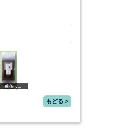
本格辛口 土...
凍結酒 煌菊...
早摘み小夏と...
土佐
もどる >