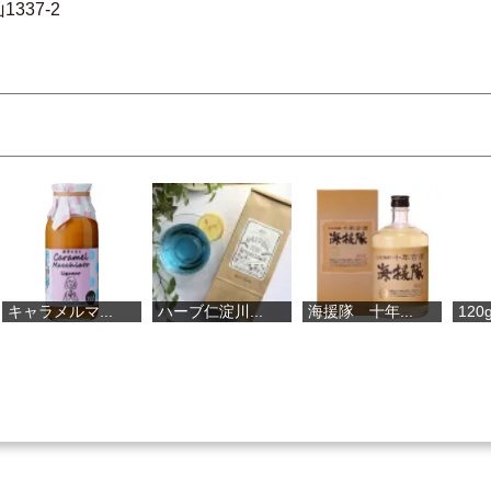
37-2
..
ハーブ仁淀川...
海援隊 十年...
120g 煎茶ほ...