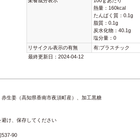
栄養成分表示
100ｇあたり
熱量：160kcal
たんぱく質：0.1g
脂質：0.1g
炭水化物：40.1g
塩分量：0
リサイクル表示の有無
有:プラスチック
最終更新日：2024-04-12
、赤生姜（高知県香南市夜須町産）、加工黒糖
を避け、保存してください
7-90