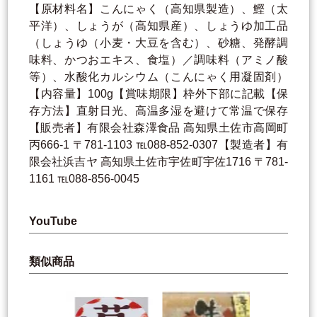
【原材料名】こんにゃく（高知県製造）、鰹（太
平洋）、しょうが（高知県産）、しょうゆ加工品
（しょうゆ（小麦・大豆を含む）、砂糖、発酵調
味料、かつおエキス、食塩）／調味料（アミノ酸
等）、水酸化カルシウム（こんにゃく用凝固剤）
【内容量】100g【賞味期限】枠外下部に記載【保
存方法】直射日光、高温多湿を避けて常温で保存
【販売者】有限会社森澤食品 高知県土佐市高岡町
丙666-1 〒781-1103 ℡088-852-0307【製造者】有
限会社浜吉ヤ 高知県土佐市宇佐町宇佐1716 〒781-
1161 ℡088-856-0045
YouTube
類似商品