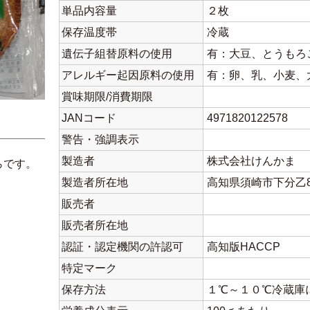
単品内容量
２枚
保存温度帯
冷蔵
遺伝子組替原料の使用
有：大豆、とうもろ
アレルギー起因原料の使用
有：卵、乳、小麦、
賞味期限/消費期限
JANコード
4971820122578
警告・強調表示
製造者
株式会社けんかま
らです。
製造者所在地
高知県須崎市下分乙80
販売者
販売者所在地
認証・認定機関の許認可
高知版HACCP
特定マーク
保存方法
１℃～１０℃冷蔵庫