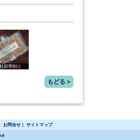
枯節帯削り
直七すだち果...
高知県産メヒ...
オーガニック
もどる >
｜
お問合せ
｜
サイトマップ
ed