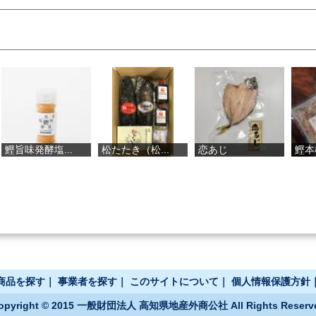
鰹旨味発酵塩...
松たたき（松...
恋あじ
鰹本
商品を探す
｜
事業者を探す
｜
このサイトについて
｜
個人情報保護方針
opyright © 2015 一般財団法人 高知県地産外商公社 All Rights Reserv