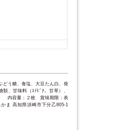
ぶどう糖、食塩、大豆たん白、発
、甘味料（ｽﾃﾋﾞｱ、甘草）、
） 内容量：２枚 賞味期限：表
 高知県須崎市下分乙805-1