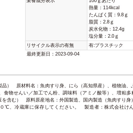
栄養成分表示
100ｇあたり
熱量：114kcal
たんぱく質：9.8ｇ
脂質：2.8ｇ
炭水化物：12.4g
塩分量：2.0ｇ
リサイクル表示の有無
有:プラスチック
最終更新日：2023-09-04
製品） 原材料名：魚肉すり身、にら（高知県産）、植物油、
、食物せんい／加工でん粉、調味料（アミノ酸等）、増粘多糖類
豆を含む） 原料原産地名：外国製造、国内製造（魚肉すり身
０℃、冷蔵庫に保存してください。 製造者：株式会社けんかま