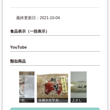
最終更新日：2021-10-04
食品表示（一括表示）
YouTube
類似商品
乾...
深層水生芋糸...
上さし
野菜たっぷり...