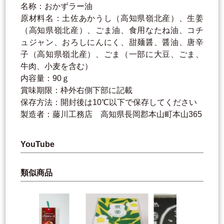
名称：おかずラー油
原材料名：土佐あかうし（高知県嶺北産）、生姜
（高知県嶺北産）、ごま油、食用なたね油、コチ
ュジャン、おろしにんにく、甜麺醤、醤油、唐辛
子（高知県嶺北産）、ごま（一部に大豆、ごま、
牛肉、小麦を含む）
内容量：90ｇ
賞味期限：枠外右側下部に記載
保存方法：開封後は10℃以下で保存してください
製造者：藤川工務店 高知県長岡郡本山町本山365
YouTube
類似商品