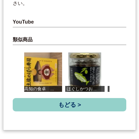
さい。
YouTube
類似商品
高知の食卓 ...
ほぐしかつお...
新節削り
もどる >