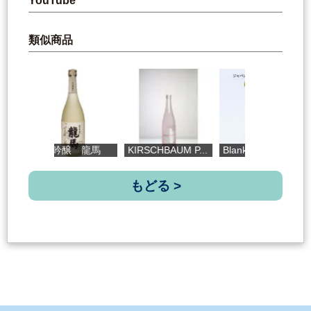
YouTube
類似商品
純米吟醸 龍馬
KIRSCHBAUM P...
Blank Log Bo...
直
もどる >