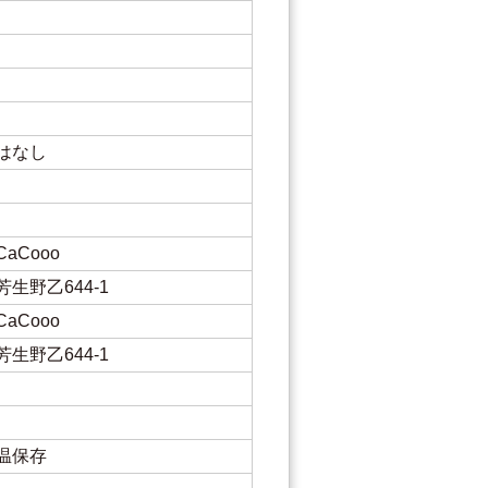
はなし
aCooo
生野乙644-1
aCooo
生野乙644-1
温保存