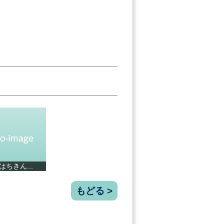
龍馬像と桂浜...
蒸し生姜パウ...
ハッピートマ...
バタフ
もどる >