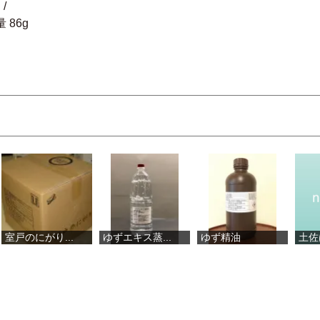
/
 86g
ゆずエキス蒸...
ゆず精油
土佐はちきん...