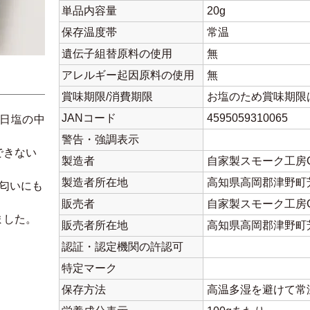
単品内容量
20g
保存温度帯
常温
遺伝子組替原料の使用
無
アレルギー起因原料の使用
無
賞味期限/消費期限
お塩のため賞味期限
JANコード
4595059310065
日塩の中
警告・強調表示
できない
製造者
自家製スモーク工房C
製造者所在地
高知県高岡郡津野町芳
匂いにも
販売者
自家製スモーク工房C
ました。
販売者所在地
高知県高岡郡津野町芳
認証・認定機関の許認可
特定マーク
保存方法
高温多湿を避けて常