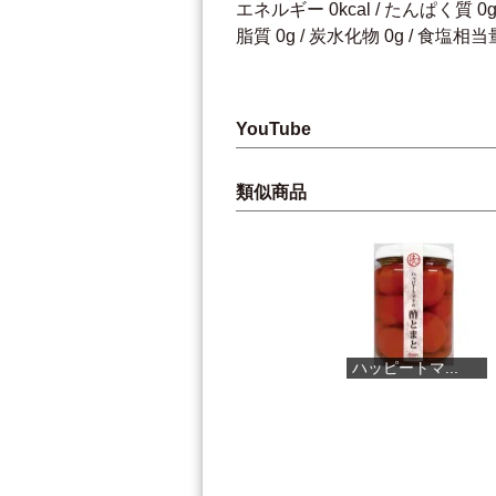
エネルギー 0kcal / たんぱく質 0g 
脂質 0g / 炭水化物 0g / 食塩相当量
YouTube
類似商品
バタフライピ...
ハッピートマ...
室戸のにがり...