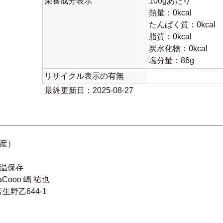
栄養成分表示
100gあたり
熱量：0kcal
たんぱく質：0kcal
脂質：0kcal
炭水化物：0kcal
塩分量：86g
リサイクル表示の有無
最終更新日：2025-08-27
産）
温保存
ooo 嶋 祐也
乙644-1