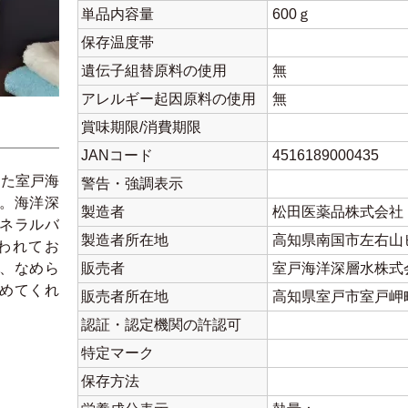
単品内容量
600ｇ
保存温度帯
遺伝子組替原料の使用
無
アレルギー起因原料の使用
無
賞味期限/消費期限
JANコード
4516189000435
した室戸海
警告・強調表示
。海洋深
製造者
松田医薬品株式会社
ネラルバ
製造者所在地
高知県南国市左右山ヒ
われてお
、なめら
販売者
室戸海洋深層水株式
めてくれ
販売者所在地
高知県室戸市室戸岬町
認証・認定機関の許認可
特定マーク
保存方法