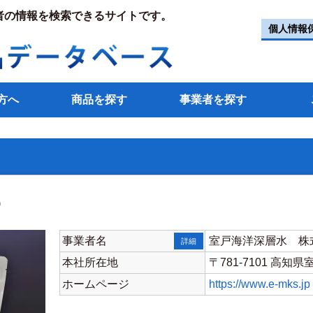
者の情報を検索できるサイトです。
個人情報
方へ
商品を探す
事業者を探す
）
事業者名
室戸海洋深層水 株
詳細
本社所在地
〒781-7101 高知
ホームページ
https://www.e-mks.jp