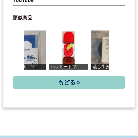
YouTube
類似商品
土佐和紙 コ...
ハッピートマ...
蒸し生姜パウ...
ハ
もどる >