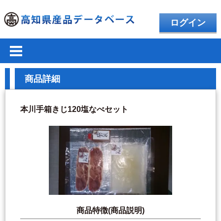
ログイン
商品詳細
本川手箱きじ120塩なべセット
商品特徴(商品説明)