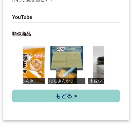
YouTube
類似商品
具だくさん豚...
はちきんかま...
土佐ジローの...
土
もどる >