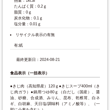
熱量：1kcal
たんぱく質：0.2ｇ
脂質：0ｇ
炭水化物：0.1ｇ
塩分量：0.01ｇ
リサイクル表示の有無
有:紙
最終更新日：2024-08-21
食品表示（一括表示）
●きじ肉（高知県産）120ｇ●きじスープ400ml（き
じ肉ガラ）●鍋用つゆ80ｇ（白だし（国産）、醤
油、砂糖、合成酒、みりん、昆布、乾椎茸、白ネ
ギ、白胡麻、天日塩/調味料（アミノ酸等）、（一
部に小麦を含む））