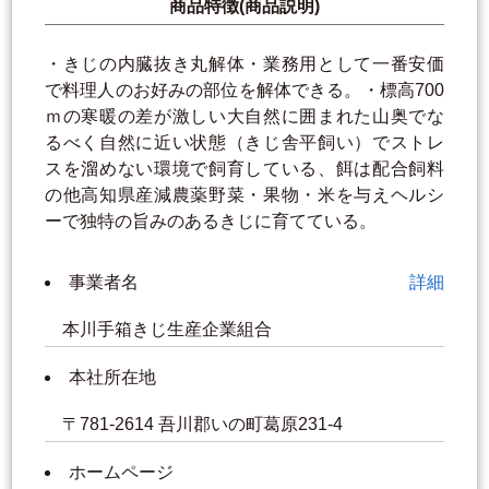
商品特徴(商品説明)
・きじの内臓抜き丸解体・業務用として一番安価
で料理人のお好みの部位を解体できる。・標高700
ｍの寒暖の差が激しい大自然に囲まれた山奥でな
るべく自然に近い状態（きじ舎平飼い）でストレ
スを溜めない環境で飼育している、餌は配合飼料
の他高知県産減農薬野菜・果物・米を与えヘルシ
ーで独特の旨みのあるきじに育てている。
事業者名
詳細
本川手箱きじ生産企業組合
本社所在地
〒781-2614 吾川郡いの町葛原231-4
ホームページ