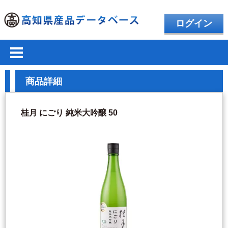
ログイン
商品詳細
桂月 にごり 純米大吟醸 50