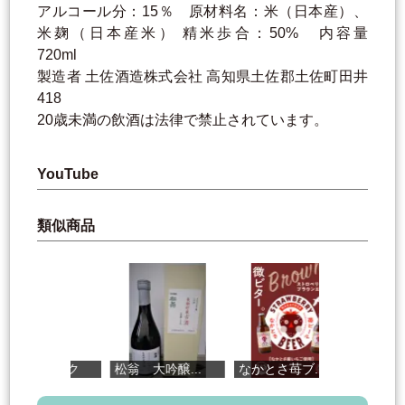
アルコール分：15％ 原材料名：米（日本産）、
米麹（日本産米） 精米歩合：50% 内容量
720ml
製造者 土佐酒造株式会社 高知県土佐郡土佐町田井
418
20歳未満の飲酒は法律で禁止されています。
YouTube
類似商品
ック
松翁 大吟醸...
なかとさ苺ブ...
山田太鼓純米酒