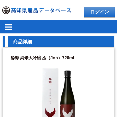
ログイン
商品詳細
酔鯨 純米大吟醸 丞（Joh）720ml