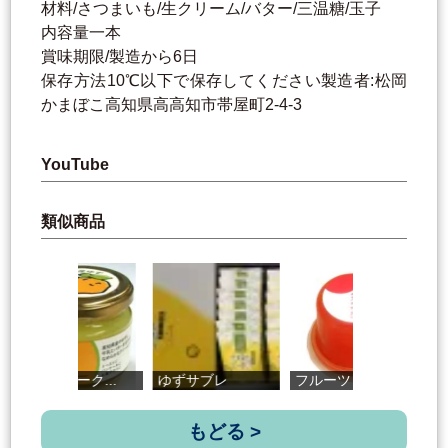
材料/さつまいも/生クリーム/バター/三温糖/玉子
内容量一本
賞味期限/製造から6日
保存方法10℃以下で保存してください製造者:松岡
かまぼこ高知県高高知市帯屋町2-4-3
YouTube
類似商品
ゆずバターク...
ゆずサブレ
フルーツトマ...
き
もどる >