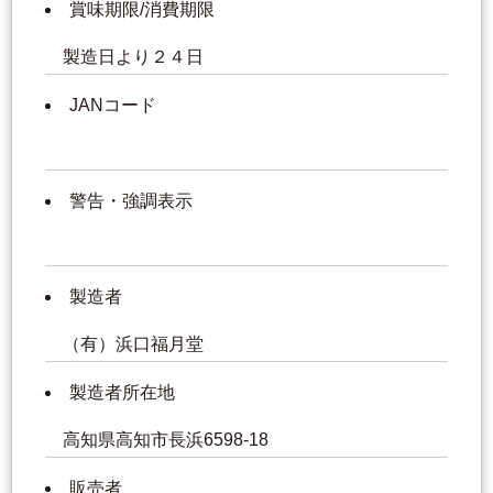
賞味期限/消費期限
製造日より２４日
JANコード
警告・強調表示
製造者
（有）浜口福月堂
製造者所在地
高知県高知市長浜6598-18
販売者