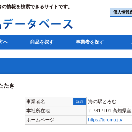
者の情報を検索できるサイトです。
個人情報
方へ
商品を探す
事業者を探す
たたき
事業者名
海の駅とろむ
詳細
本社所在地
〒7817101 高知県
ホームページ
https://toromu.jp/