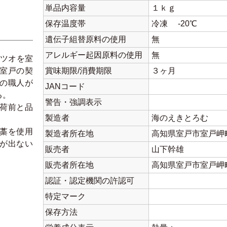
単品内容量
１ｋｇ
保存温度帯
冷凍 -20℃
遺伝子組替原料の使用
無
アレルギー起因原料の使用
無
カツオを室
室戸の契
賞味期限/消費期限
３ヶ月
上の職人が
JANコード
る。
警告・強調表示
荷前と品
製造者
海のえきとろむ
藁を使用
製造者所在地
高知県室戸市室戸岬
が出ない
販売者
山下幹雄
販売者所在地
高知県室戸市室戸岬
認証・認定機関の許認可
特定マーク
保存方法