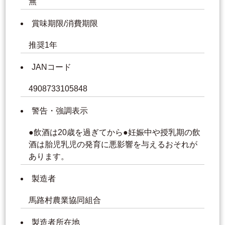
無
賞味期限/消費期限
推奨1年
JANコード
4908733105848
警告・強調表示
●飲酒は20歳を過ぎてから●妊娠中や授乳期の飲
酒は胎児乳児の発育に悪影響を与えるおそれが
あります。
製造者
馬路村農業協同組合
製造者所在地