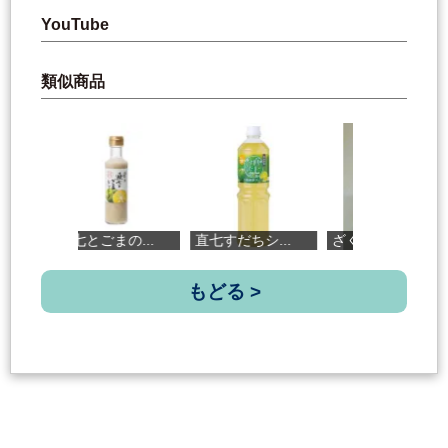
YouTube
類似商品
直七とごまの...
直七すだちシ...
ざく切り濃厚...
池
もどる >