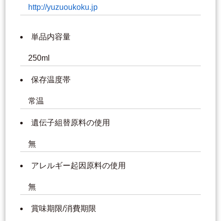
http://yuzuoukoku.jp
単品内容量
250ml
保存温度帯
常温
遺伝子組替原料の使用
無
アレルギー起因原料の使用
無
賞味期限/消費期限