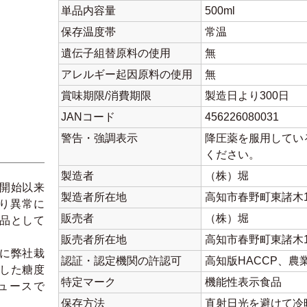
単品内容量
500ml
保存温度帯
常温
遺伝子組替原料の使用
無
アレルギー起因原料の使用
無
賞味期限/消費期限
製造日より300日
JANコード
456226080031
警告・強調表示
降圧薬を服用してい
ください。
製造者
（株）堀
開始以来
製造者所在地
高知市春野町東諸木1
より異常に
販売者
（株）堀
品として
販売者所在地
高知市春野町東諸木1
に弊社栽
認証・認定機関の許認可
高知版HACCP、
した糖度
特定マーク
機能性表示食品
ュースで
保存方法
直射日光を避けて冷