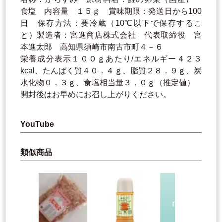
食塩 内容量 １５ｇ 賞味期限：発送日から100
日 保存方法：要冷蔵（10℃以下で保存するこ
と）製造者：宮進商店株式会社 代表取締役 宮
本進太郎 高知県須崎市南古市町４－６
栄養成分表示１００ｇあたり/エネルギー４２３
kcal、たんぱく質４０．４ｇ、脂質２８．９ｇ、炭
水化物０．３ｇ、食塩相当量３．０ｇ（推定値）
開封後はお早めにお召し上がりください。
YouTube
類似商品