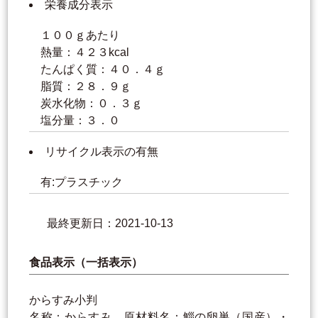
栄養成分表示
１００ｇあたり
熱量：４２３kcal
たんぱく質：４０．４ｇ
脂質：２８．９ｇ
炭水化物：０．３ｇ
塩分量：３．０
リサイクル表示の有無
有:プラスチック
最終更新日：2021-10-13
食品表示（一括表示）
からすみ小判
名称：からすみ 原材料名：鯔の卵巣（国産）・