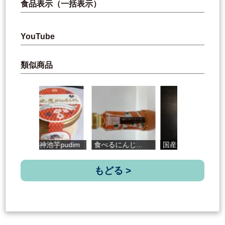
食品表示（一括表示）
YouTube
類似商品
幻の神池芋pudim
食べるにんじ...
国産 十割し...
具
もどる >