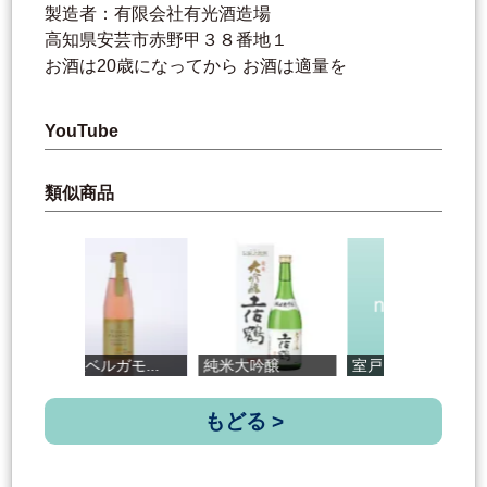
製造者：有限会社有光酒造場
高知県安芸市赤野甲３８番地１
お酒は20歳になってから お酒は適量を
YouTube
類似商品
土佐ベルガモ...
純米大吟醸
室戸３０１バ...
高
もどる >