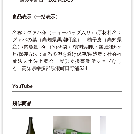
最終更新日：2024-02-13
食品表示（一括表示）
名称：グァバ茶（ティーバッグ入り）/原材料名：
グァバの葉（高知県黒潮町産）、柚子皮（高知県
産）/内容量18g（3g×6袋）/賞味期限：製造後6ヶ
月/保存方法：高温多湿を避け保存/製造者：社会福
祉法人土佐七郷会 就労支援事業所ジョブなし
ろ 高知県幡多郡黒潮町田野浦524
YouTube
類似商品