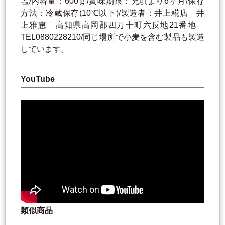
塩/内容量：600ｇ/賞味期限：充填より6ヶ月/保存
方法：冷蔵保存(10℃以下)/製造者：井上糀店 井
上雅恵 高知県高岡郡四万十町六反地21番地
TEL0880228210/同じ場所で小麦を含む製品も製造
しています。
YouTube
類似商品