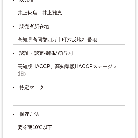
井上糀店 井上雅恵
販売者所在地
高知県高岡郡四万十町六反地21番地
認証・認定機関の許認可
高知版HACCP、高知県版HACCPステージ２
(旧)
特定マーク
保存方法
要冷蔵10℃以下