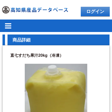
ログイン
商品詳細
直七すだち果汁20kg（冷凍）