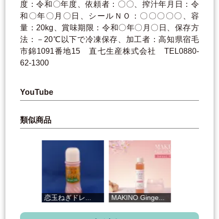
度：令和〇年度、依頼者：〇〇、搾汁年月日：令
和〇年〇月〇日、シールＮＯ：〇〇〇〇〇、容
量：20kg、賞味期限：令和〇年〇月〇日、保存方
法：－20℃以下で冷凍保存、加工者：高知県宿毛
市錦1091番地15 直七生産株式会社 TEL0880-
62-1300
YouTube
類似商品
恋玉ねぎドレ...
MAKINO Ginge...
高知そだちの...