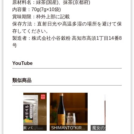
原材料名：緑茶(国産)、抹茶(京都府)
内容量：70g(7g×10袋)
賞味期限：枠外上部に記載
保存方法：直射日光や高温多湿の場所を避けて保
存してください。
製造者：株式会社小谷穀粉 高知市高須1丁目14番8
号
YouTube
類似商品
ゆず粉末 パ...
SHIMANTO"KIR...
魔女のシロッ...
ジ