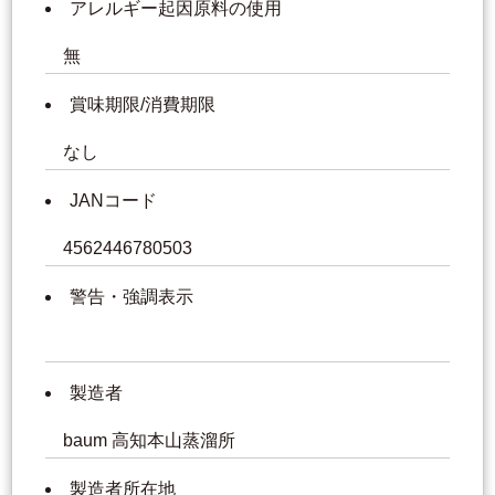
アレルギー起因原料の使用
無
賞味期限/消費期限
なし
JANコード
4562446780503
警告・強調表示
製造者
baum 高知本山蒸溜所
製造者所在地