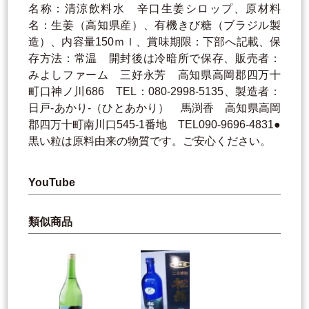
名称：清涼飲料水 辛口生姜シロップ、原材料
名：生姜（高知県産）、有機きび糖（ブラジル製
造）、内容量150ｍｌ、賞味期限：下部へ記載、保
存方法：常温 開封後は冷暗所で保存、販売者：
みよしファーム 三好永芳 高知県高岡郡四万十
町口神ノ川686 TEL：080-2998-5135、製造者：
日戸-あかり-（ひとあかり） 馬渕香 高知県高岡
郡四万十町南川口545-1番地 TEL090-9696-4831●
黒い粒は原料由来の物質です。ご安心ください。
YouTube
類似商品