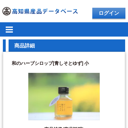
ログイン
商品詳細
和のハーブシロップ[青しそとゆず] 小