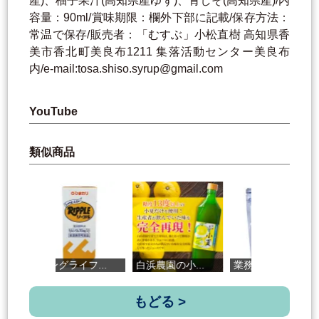
産)、柚子果汁(高知県産ゆず)、青しそ(高知県産)/内
容量：90ml/賞味期限：欄外下部に記載/保存方法：
常温で保存/販売者：「むすぶ」小松直樹 高知県香
美市香北町美良布1211 集落活動センター美良布
内/e-mail:tosa.shiso.syrup@gmail.com
YouTube
類似商品
ロングライフ...
白浜農園の小...
業務用テトラ...
司
もどる >