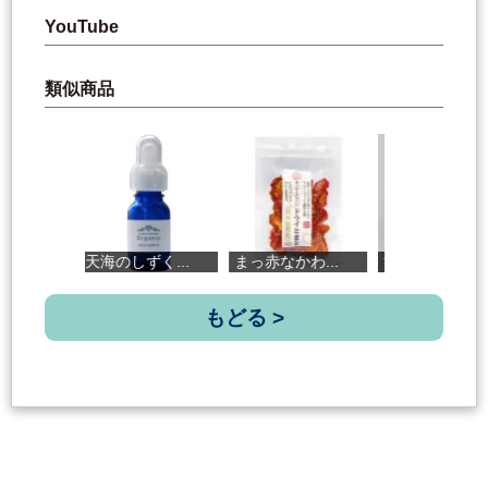
YouTube
類似商品
天海のしずく...
まっ赤なかわ...
漁師町の一本...
もどる >