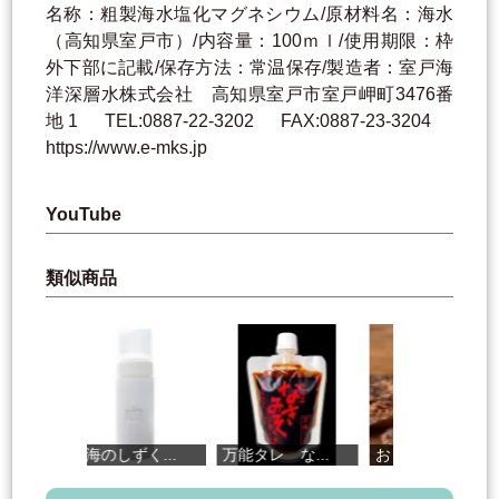
名称：粗製海水塩化マグネシウム/原材料名：海水
（高知県室戸市）/内容量：100ｍｌ/使用期限：枠
外下部に記載/保存方法：常温保存/製造者：室戸海
洋深層水株式会社 高知県室戸市室戸岬町3476番
地1 TEL:0887-22-3202 FAX:0887-23-3204
https://www.e-mks.jp
YouTube
類似商品
天海のしずく...
万能タレ な...
おらんく鹿ジ...