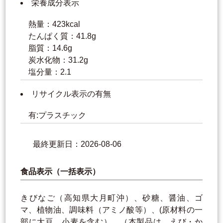
栄養成分表示
熱量：423kcal
たんぱく質：41.8g
脂質：14.6g
炭水化物：31.2g
塩分量：2.1
リサイクル表示の有無
有:プラスチック
最終更新日：2026-08-06
食品表示（一括表示）
きびなご（高知県大月町沖）、砂糖、醤油、ゴ
マ、植物油、調味料（アミノ酸等）、(原材料の一
部に大豆、小麦を含む）、（本製品は、えび・か