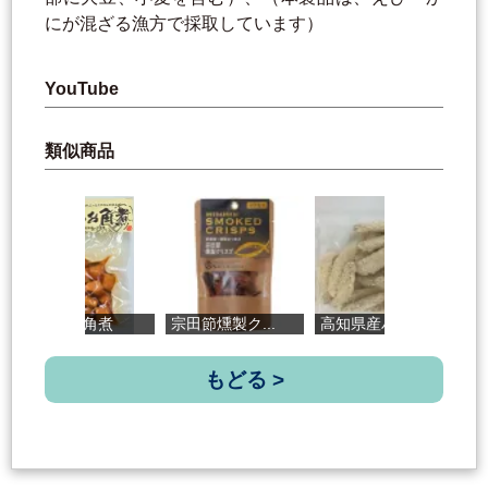
にが混ざる漁方で採取しています）
YouTube
類似商品
つお角煮
宗田節燻製ク...
高知県産ハダ...
土佐造りじゃ
もどる >