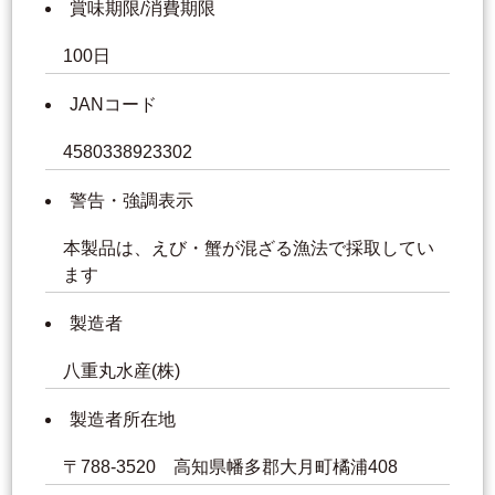
賞味期限/消費期限
100日
JANコード
4580338923302
警告・強調表示
本製品は、えび・蟹が混ざる漁法で採取してい
ます
製造者
八重丸水産(株)
製造者所在地
〒788-3520 高知県幡多郡大月町橘浦408