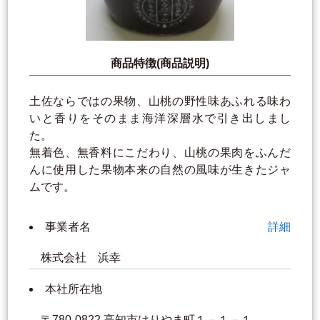
商品特徴(商品説明)
土佐ならではの果物、山桃の野性味あふれる味わ
いと香りをそのまま海洋深層水で引き出しまし
た。
無着色、無香料にこだわり、山桃の果肉をふんだ
んに使用した果物本来の自然の風味が生きたジャ
ムです。
事業者名
詳細
株式会社 浜幸
本社所在地
〒780-0822 高知市はりやま町１－１－１