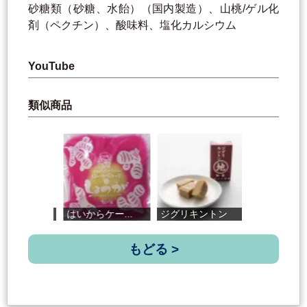
砂糖類（砂糖、水飴）（国内製造）、山桃/ゲル化
剤（ペクチン）、酸味料、塩化カルシウム
YouTube
類似商品
はいからケー...
ジグリキントン
沢渡茶パウン...
もどる >