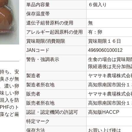
単品内容量
６個入り
保存温度帯
遺伝子組替原料の使用
無
アレルギー起因原料の使用
有：卵
賞味期限/消費期限
賞味期限１６日
JANコード
4969060100012
警告・強調表示
生食の場合は賞味期
限経過後は充分加熱
持ち、安
製造者
ヤマサキ農場株式会
臭さが無
製造者所在地
高知県南国市国分１
、濃い卵
味しい卵
販売者
ヤマサキ農場株式会
混入を防
販売者所在地
高知県南国市国分１
PHFのト
認証・認定機関の許認可
高知版HACCP
藻など厳
特定マーク
保存方法
お買い上げ後は