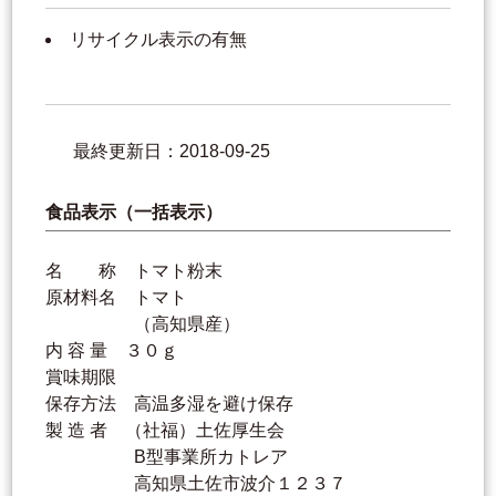
リサイクル表示の有無
最終更新日：2018-09-25
食品表示（一括表示）
名 称 トマト粉末
原材料名 トマト
（高知県産）
内 容 量 ３０ｇ
賞味期限
保存方法 高温多湿を避け保存
製 造 者 （社福）土佐厚生会
B型事業所カトレア
高知県土佐市波介１２３７