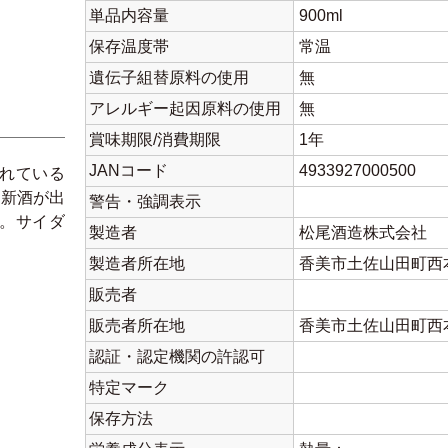
単品内容量
900ml
保存温度帯
常温
遺伝子組替原料の使用
無
アレルギー起因原料の使用
無
賞味期限/消費期限
1年
JANコード
4933927000500
れている
米新酒が出
警告・強調表示
。サイダ
製造者
松尾酒造株式会社
。
製造者所在地
香美市土佐山田町西
販売者
販売者所在地
香美市土佐山田町西
認証・認定機関の許認可
特定マーク
保存方法