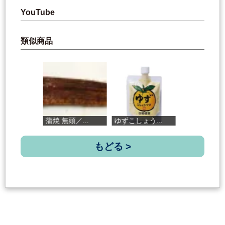
YouTube
類似商品
蒲焼 無頭／...
ゆずこしょう...
本マグロホル...
もどる >