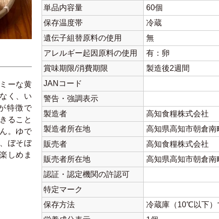
単品内容量
60個
保存温度帯
冷蔵
遺伝子組替原料の使用
無
アレルギー起因原料の使用
有：卵
賞味期限/消費期限
製造後2週間
JANコード
ミーな黄
なく、い
警告・強調表示
が特徴で
製造者
高知食糧株式会社
きること
製造者所在地
高知県高知市朝倉南町
ん。ゆで
、ぼそぼ
販売者
高知食糧株式会社
楽しめま
販売者所在地
高知県高知市朝倉南町
認証・認定機関の許認可
特定マーク
保存方法
冷蔵庫（10℃以下